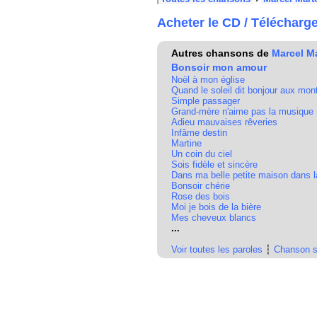
Acheter le CD / Télécharg
Autres chansons de
Marcel Ma
Bonsoir mon amour
Noël à mon église
Quand le soleil dit bonjour aux mo
Simple passager
Grand-mère n'aime pas la musique
Adieu mauvaises rêveries
Infâme destin
Martine
Un coin du ciel
Sois fidèle et sincère
Dans ma belle petite maison dans l
Bonsoir chérie
Rose des bois
Moi je bois de la bière
Mes cheveux blancs
...
Voir toutes les paroles
┆
Chanson s