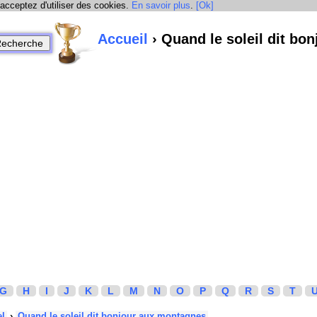
 acceptez d'utiliser des cookies.
En savoir plus
.
[Ok]
Accueil
› Quand le soleil dit bo
G
H
I
J
K
L
M
N
O
P
Q
R
S
T
el
›
Quand le soleil dit bonjour aux montagnes