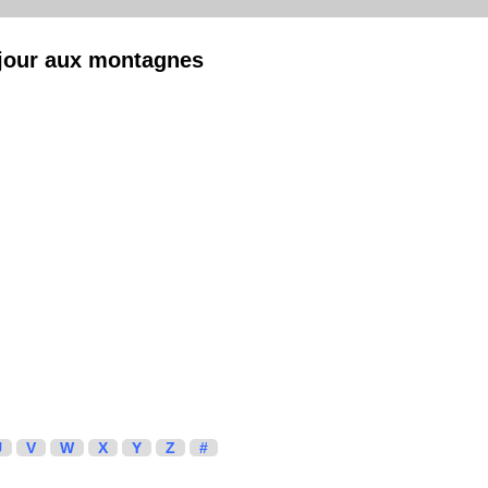
njour aux montagnes
U
V
W
X
Y
Z
#