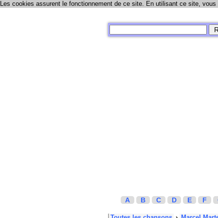
Les cookies assurent le fonctionnement de ce site. En utilisant ce site, vous
A
B
C
D
E
F
Toutes les chansons
›
Marcel Mart