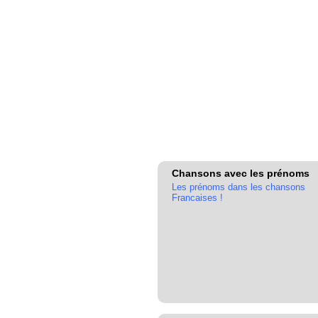
Chansons avec les prénoms
Les prénoms dans les chansons
Francaises !