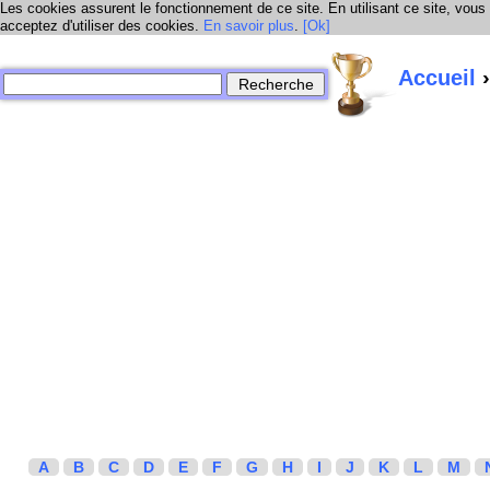
Les cookies assurent le fonctionnement de ce site. En utilisant ce site, vous
acceptez d'utiliser des cookies.
En savoir plus
.
[Ok]
Accueil
›
A
B
C
D
E
F
G
H
I
J
K
L
M