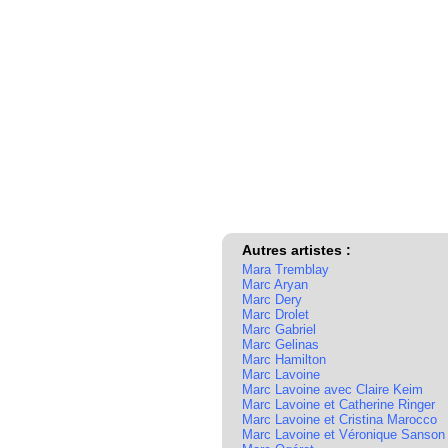
Autres artistes :
Mara Tremblay
Marc Aryan
Marc Dery
Marc Drolet
Marc Gabriel
Marc Gelinas
Marc Hamilton
Marc Lavoine
Marc Lavoine avec Claire Keim
Marc Lavoine et Catherine Ringer
Marc Lavoine et Cristina Marocco
Marc Lavoine et Véronique Sanson