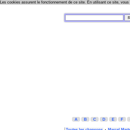
Les cookies assurent le fonctionnement de ce site. En utilisant ce site, vous
A
B
C
D
E
F
Toutes les chansons
›
Marcel Mart