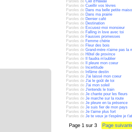
Paroles de
Ciel d'Hawaii
Paroles de
Cueillir vos lèvres
Paroles de
Dans ma belle petite maiso
Paroles de
Dans ma prairie
Paroles de
Dernier café
Paroles de
Destination
Paroles de
Excusez-moi monsieur
Paroles de
Falling in love avec toi
Paroles de
Fausses promesses
Paroles de
Femme chérie
Paroles de
Fleur des bois
Paroles de
Grand-mère n'aime pas la 
Paroles de
Hôtel de province
Paroles de
Il faudra m'oublier
Paroles de
Il pleure mon coeur
Paroles de
Incertitude
Paroles de
Infâme destin
Paroles de
J'ai laissé mon coeur
Paroles de
J'ai le goût de toi
Paroles de
J'ai mon soleil
Paroles de
J'entends le train
Paroles de
Je chante pour les fleurs
Paroles de
Je marche sur la route
Paroles de
Je pleure en ta présence
Paroles de
Je suis fier de mon pays
Paroles de
Je t'aime plus fort
Paroles de
Je te veux je t'espère je t'
Page 1 sur 3
Page suivan