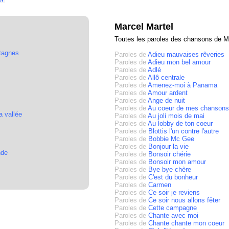
Marcel Martel
Toutes les paroles des chansons de M
ntagnes
Paroles de
Adieu mauvaises rêveries
Paroles de
Adieu mon bel amour
Paroles de
Adlé
Paroles de
Allô centrale
Paroles de
Amenez-moi à Panama
Paroles de
Amour ardent
Paroles de
Ange de nuit
Paroles de
Au coeur de mes chansons
a vallée
Paroles de
Au joli mois de mai
Paroles de
Au lobby de ton coeur
Paroles de
Blottis l'un contre l'autre
Paroles de
Bobbie Mc Gee
Paroles de
Bonjour la vie
nde
Paroles de
Bonsoir chérie
Paroles de
Bonsoir mon amour
Paroles de
Bye bye chère
Paroles de
C'est du bonheur
Paroles de
Carmen
Paroles de
Ce soir je reviens
Paroles de
Ce soir nous allons fêter
Paroles de
Cette campagne
Paroles de
Chante avec moi
Paroles de
Chante chante mon coeur