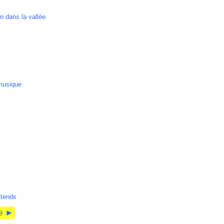
n dans la vallée
musique
attends
te ►