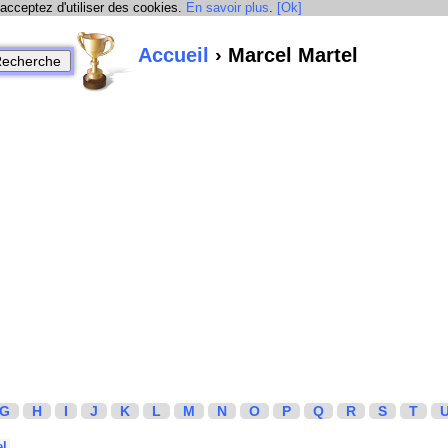
 acceptez d'utiliser des cookies.
En savoir plus
.
[Ok]
Accueil
› Marcel Martel
G
H
I
J
K
L
M
N
O
P
Q
R
S
T
el