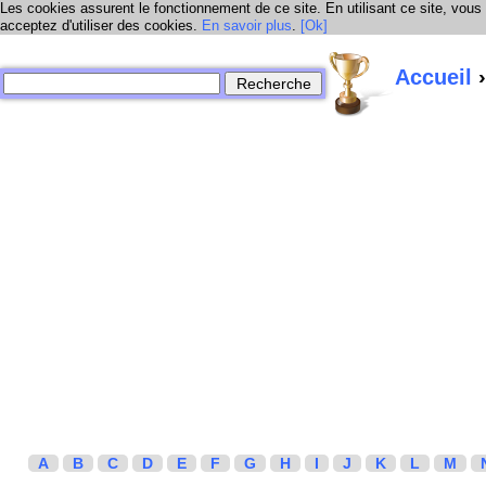
Les cookies assurent le fonctionnement de ce site. En utilisant ce site, vous
acceptez d'utiliser des cookies.
En savoir plus
.
[Ok]
Accueil
›
A
B
C
D
E
F
G
H
I
J
K
L
M