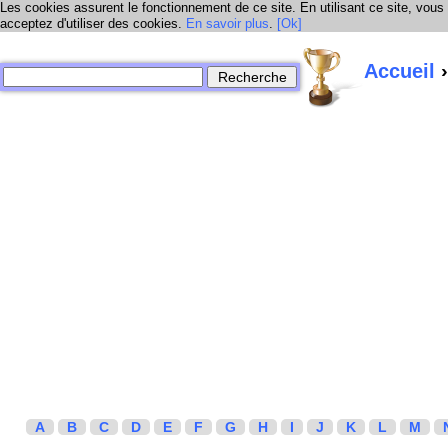
Les cookies assurent le fonctionnement de ce site. En utilisant ce site, vous
acceptez d'utiliser des cookies.
En savoir plus
.
[Ok]
Accueil
›
A
B
C
D
E
F
G
H
I
J
K
L
M