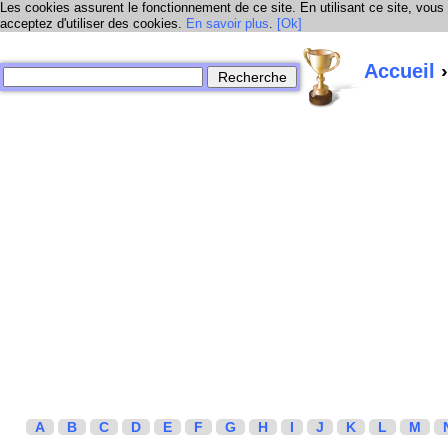
Les cookies assurent le fonctionnement de ce site. En utilisant ce site, vous
acceptez d'utiliser des cookies.
En savoir plus
.
[Ok]
Accueil
›
A
B
C
D
E
F
G
H
I
J
K
L
M