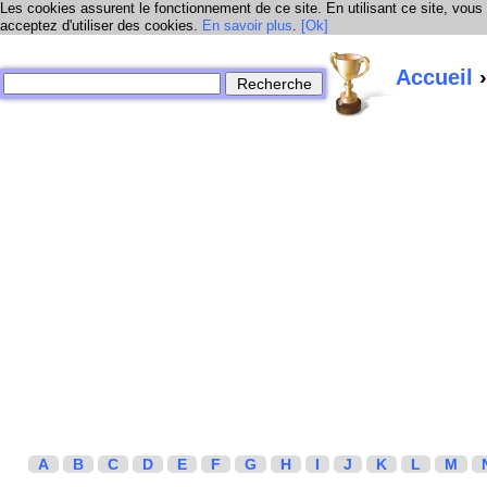
Les cookies assurent le fonctionnement de ce site. En utilisant ce site, vous
acceptez d'utiliser des cookies.
En savoir plus
.
[Ok]
Accueil
›
A
B
C
D
E
F
G
H
I
J
K
L
M