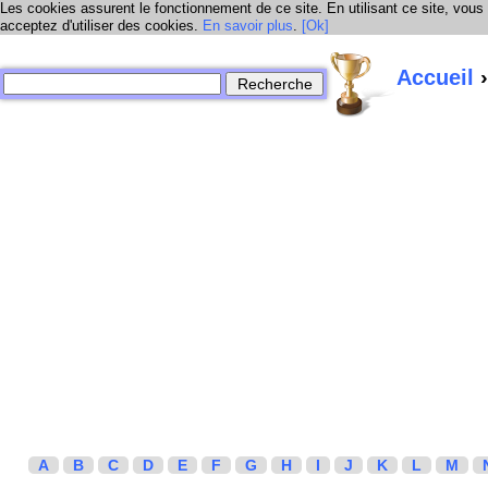
Les cookies assurent le fonctionnement de ce site. En utilisant ce site, vous
acceptez d'utiliser des cookies.
En savoir plus
.
[Ok]
Accueil
›
A
B
C
D
E
F
G
H
I
J
K
L
M