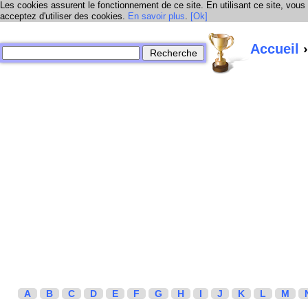
Les cookies assurent le fonctionnement de ce site. En utilisant ce site, vous
acceptez d'utiliser des cookies.
En savoir plus
.
[Ok]
Accueil
›
A
B
C
D
E
F
G
H
I
J
K
L
M