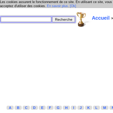
Les cookies assurent le fonctionnement de ce site. En utilisant ce site, vous
acceptez d'utiliser des cookies.
En savoir plus
.
[Ok]
Accueil
›
A
B
C
D
E
F
G
H
I
J
K
L
M