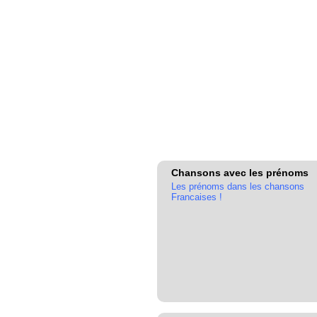
Chansons avec les prénoms
Les prénoms dans les chansons
Francaises !