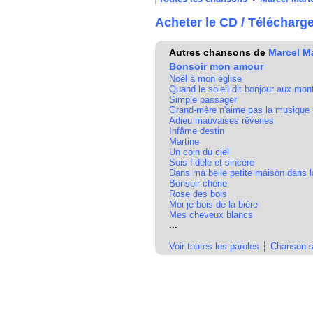
Acheter le CD / Télécharg
Autres chansons de
Marcel Ma
Bonsoir mon amour
Noël à mon église
Quand le soleil dit bonjour aux mo
Simple passager
Grand-mère n'aime pas la musique
Adieu mauvaises rêveries
Infâme destin
Martine
Un coin du ciel
Sois fidèle et sincère
Dans ma belle petite maison dans l
Bonsoir chérie
Rose des bois
Moi je bois de la bière
Mes cheveux blancs
...
Voir toutes les paroles
┆
Chanson s