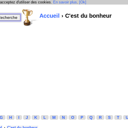
 acceptez d'utiliser des cookies.
En savoir plus
.
[Ok]
Accueil
› C'est du bonheur
G
H
I
J
K
L
M
N
O
P
Q
R
S
T
el
›
C'est du bonheur