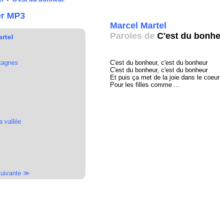
er MP3
Marcel Martel
Paroles de
C'est du bonh
rtel
ntagnes
C'est du bonheur, c'est du bonheur
C'est du bonheur, c'est du bonheur
Et puis ça met de la joie dans le coeur
Pour les filles comme ...
a vallée
uivante ≫