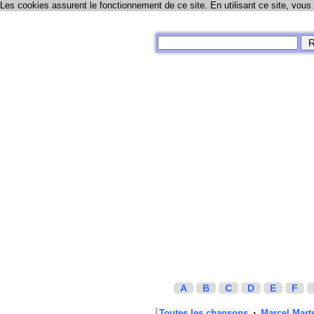
Les cookies assurent le fonctionnement de ce site. En utilisant ce site, vous
A
B
C
D
E
F
Toutes les chansons
›
Marcel Mart