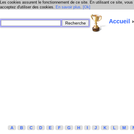
Les cookies assurent le fonctionnement de ce site. En utilisant ce site, vous
acceptez d'utiliser des cookies.
En savoir plus
.
[Ok]
Accueil
›
A
B
C
D
E
F
G
H
I
J
K
L
M