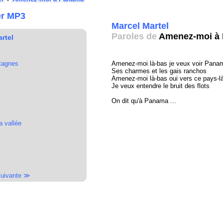
er MP3
Marcel Martel
Paroles de
Amenez-moi à
rtel
ntagnes
Amenez-moi là-bas je veux voir Pana
Ses charmes et les gais ranchos
Amenez-moi là-bas oui vers ce pays-l
Je veux entendre le bruit des flots
On dit qu'à Panama ...
a vallée
uivante ≫