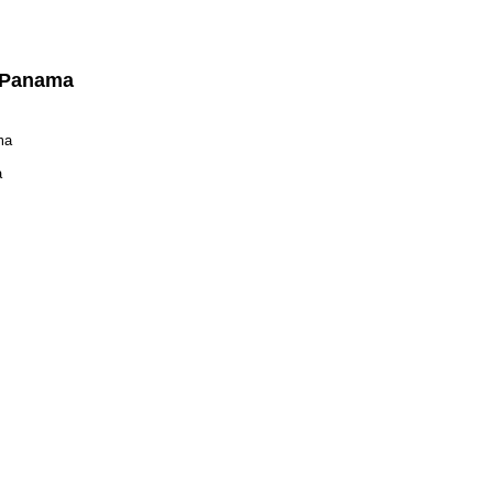
 Panama
ma
à