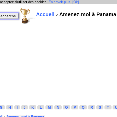
 acceptez d'utiliser des cookies.
En savoir plus
.
[Ok]
Accueil
› Amenez-moi à Panama
G
H
I
J
K
L
M
N
O
P
Q
R
S
T
el
›
Amenez-moi à Panama