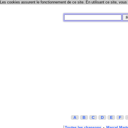
Les cookies assurent le fonctionnement de ce site. En utilisant ce site, vous
A
B
C
D
E
F
Toutes les chansons
›
Marcel Mart