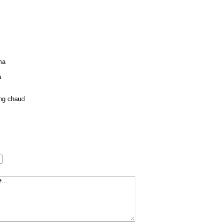
ma
à
ang chaud