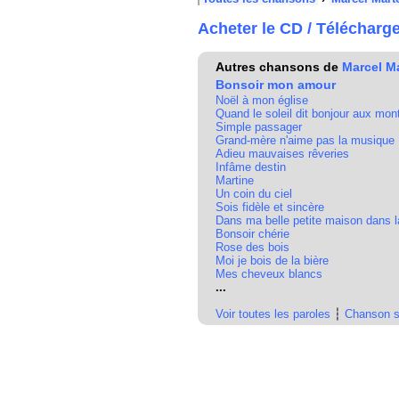
Acheter le CD / Télécharg
Autres chansons de
Marcel Ma
Bonsoir mon amour
Noël à mon église
Quand le soleil dit bonjour aux mo
Simple passager
Grand-mère n'aime pas la musique
Adieu mauvaises rêveries
Infâme destin
Martine
Un coin du ciel
Sois fidèle et sincère
Dans ma belle petite maison dans l
Bonsoir chérie
Rose des bois
Moi je bois de la bière
Mes cheveux blancs
...
Voir toutes les paroles
┆
Chanson s