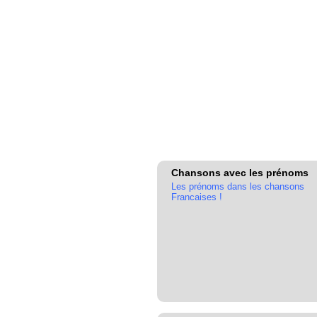
Chansons avec les prénoms
Les prénoms dans les chansons
Francaises !