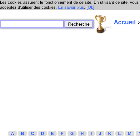
Les cookies assurent le fonctionnement de ce site. En utilisant ce site, vous
acceptez d'utiliser des cookies.
En savoir plus
.
[Ok]
Accueil
›
A
B
C
D
E
F
G
H
I
J
K
L
M