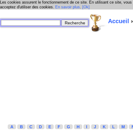
Les cookies assurent le fonctionnement de ce site. En utilisant ce site, vous
acceptez d'utiliser des cookies.
En savoir plus
.
[Ok]
Accueil
›
A
B
C
D
E
F
G
H
I
J
K
L
M