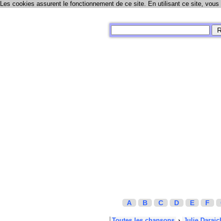
Les cookies assurent le fonctionnement de ce site. En utilisant ce site, vous
A
B
C
D
E
F
Toutes les chansons
›
Julie Daraic