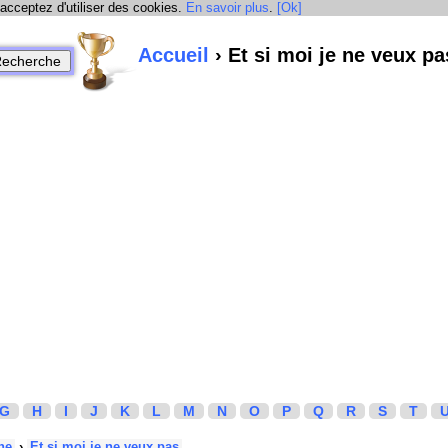
 acceptez d'utiliser des cookies.
En savoir plus
.
[Ok]
Accueil
› Et si moi je ne veux pa
G
H
I
J
K
L
M
N
O
P
Q
R
S
T
he
›
Et si moi je ne veux pas