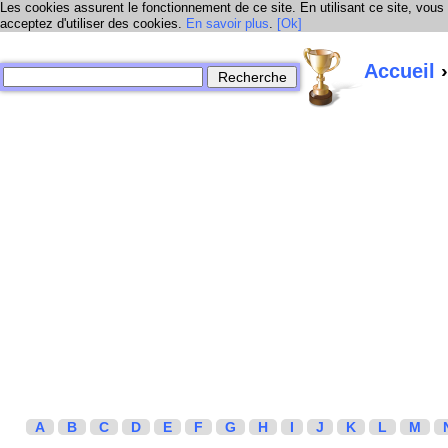
Les cookies assurent le fonctionnement de ce site. En utilisant ce site, vous
acceptez d'utiliser des cookies.
En savoir plus
.
[Ok]
Accueil
›
A
B
C
D
E
F
G
H
I
J
K
L
M