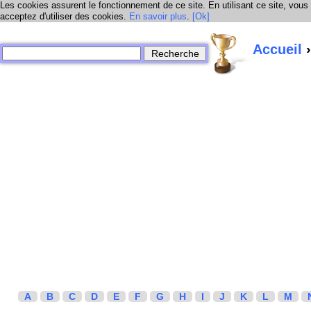
Les cookies assurent le fonctionnement de ce site. En utilisant ce site, vous
acceptez d'utiliser des cookies.
En savoir plus
.
[Ok]
Accueil
›
A
B
C
D
E
F
G
H
I
J
K
L
M