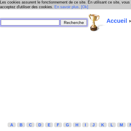
Les cookies assurent le fonctionnement de ce site. En utilisant ce site, vous
acceptez d'utiliser des cookies.
En savoir plus
.
[Ok]
Accueil
›
A
B
C
D
E
F
G
H
I
J
K
L
M