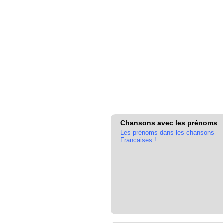
Chansons avec les prénoms
Les prénoms dans les chansons
Francaises !