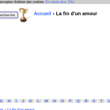
 acceptez d'utiliser des cookies.
En savoir plus
.
[Ok]
Accueil
› La fin d'un amour
G
H
I
J
K
L
M
N
O
P
Q
R
S
T
he
›
La fin d'un amour