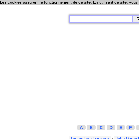
Les cookies assurent le fonctionnement de ce site. En utilisant ce site, vous
A
B
C
D
E
F
Toutes les chansons
›
Julie Daraic