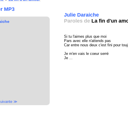
er MP3
Julie Daraiche
Paroles de
La fin d'un am
aiche
Si tu l'aimes plus que moi
Pars avec elle n'attends pas
Car entre nous deux c'est fini pour tou
Je m'en vais le coeur serré
Je ...
uivante ≫