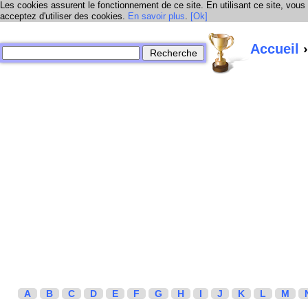
Les cookies assurent le fonctionnement de ce site. En utilisant ce site, vous
acceptez d'utiliser des cookies.
En savoir plus
.
[Ok]
Accueil
›
A
B
C
D
E
F
G
H
I
J
K
L
M