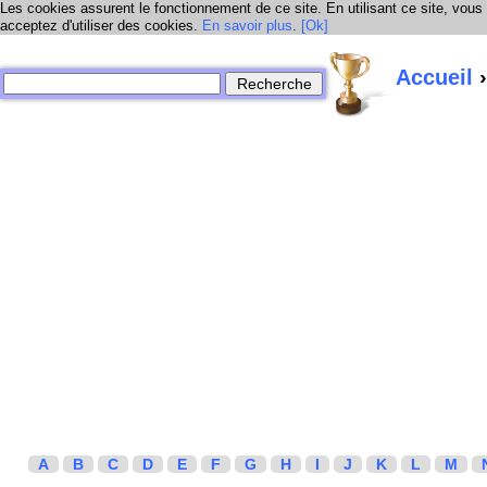
Les cookies assurent le fonctionnement de ce site. En utilisant ce site, vous
acceptez d'utiliser des cookies.
En savoir plus
.
[Ok]
Accueil
›
A
B
C
D
E
F
G
H
I
J
K
L
M