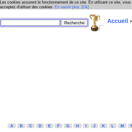
Les cookies assurent le fonctionnement de ce site. En utilisant ce site, vous
acceptez d'utiliser des cookies.
En savoir plus
.
[Ok]
Accueil
›
A
B
C
D
E
F
G
H
I
J
K
L
M