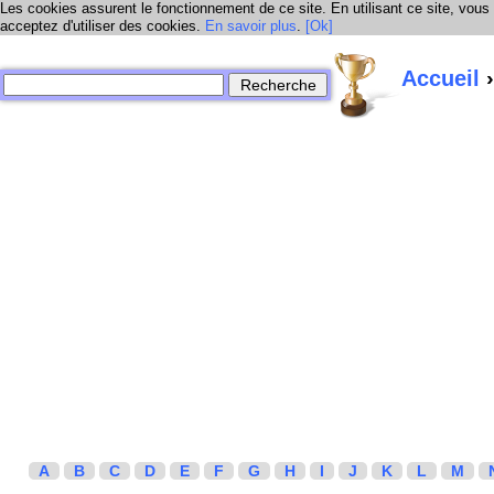
Les cookies assurent le fonctionnement de ce site. En utilisant ce site, vous
acceptez d'utiliser des cookies.
En savoir plus
.
[Ok]
Accueil
›
A
B
C
D
E
F
G
H
I
J
K
L
M