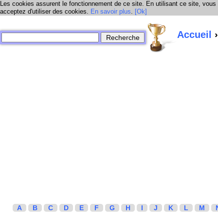
Les cookies assurent le fonctionnement de ce site. En utilisant ce site, vous
acceptez d'utiliser des cookies.
En savoir plus
.
[Ok]
Accueil
›
A
B
C
D
E
F
G
H
I
J
K
L
M