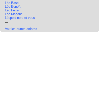
Léo Basel
Léo Benoît
Léo Ferré
Léo Marjane
Léopold nord et vous
...
Voir les autres artistes